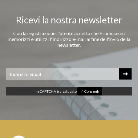
Ricevi la nostra newsletter
Con la registrazione, l'utente accetta che Promuseum
memorizzi e utilizzi l' indirizzo e-mail al fine dell'invio della
newsletter.
reCAPTCHA è disattivato
✓ Consenti