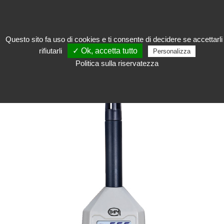
Questo sito fa uso di cookies e ti consente di decidere se accettarli
rifiutarli
✓ Ok, accetta tutto
Conservare
>
Apparecchi di misura e sicurezza
>
Apparecchi di misura
>
Personalizza
Termoigrometro digitale portatile
Politica sulla riservatezza