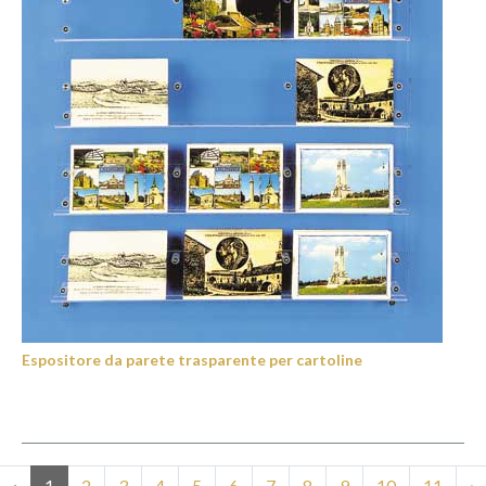
Espositore da parete trasparente per cartoline
‹
1
2
3
4
5
6
7
8
9
10
11
›