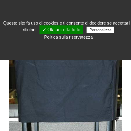
Questo sito fa uso di cookies e ti consente di decidere se accettarli
rifiutarli
✓ Ok, accetta tutto
Esporre
>
Vetrina espositiva
>
Accessori per vetrine
>
Copertura per una
Personalizza
vetrina
Politica sulla riservatezza